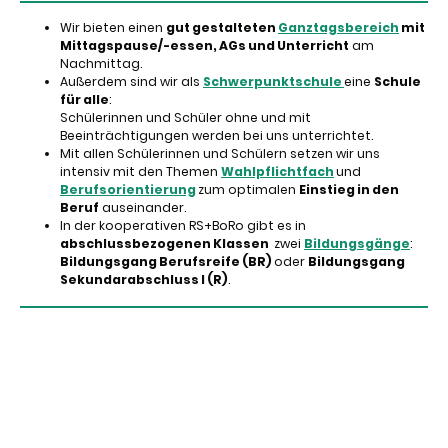
Wir bieten einen
gut gestalteten
Ganztagsbereich
mit
Mittagspause/-essen, AGs und Unterricht
am
Nachmittag.
Außerdem sind wir als
Schwerpunktschule
eine
Schule
für alle
:
Schülerinnen und Schüler ohne und mit
Beeinträchtigungen werden bei uns unterrichtet.
Mit allen Schülerinnen und Schülern setzen wir uns
intensiv mit den Themen
Wahlpflichtfach
und
Berufsorientierung
zum optimalen
Einstieg in den
Beruf
auseinander.
In der kooperativen RS+BoRo gibt es in
abschlussbezogenen Klassen
zwei
Bildungsgänge
:
Bildungsgang Berufsreife (BR)
oder
Bildungsgang
Sekundarabschluss I (R)
.
© Urheberrecht. Alle Rechte
Impressum
|
vorbehalten.
Datenschutzerklärung