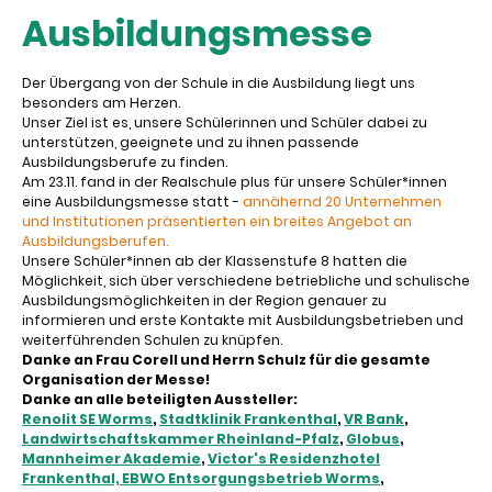
Ausbildungsmesse
Der Übergang von der Schule in die Ausbildung liegt uns
besonders am Herzen.
Unser Ziel ist es, unsere Schülerinnen und Schüler dabei zu
unterstützen, geeignete und zu ihnen passende
Ausbildungsberufe zu finden.
Am 23.11. fand in der Realschule plus für unsere Schüler*innen
eine Ausbildungsmesse statt -
annähernd 20 Unternehmen
und Institutionen präsentierten ein breites Angebot an
Ausbildungsberufen.
Unsere Schüler*innen ab der Klassenstufe 8 hatten die
Möglichkeit, sich über verschiedene betriebliche und schulische
Ausbildungsmöglichkeiten in der Region genauer zu
informieren und erste Kontakte mit Ausbildungsbetrieben und
weiterführenden Schulen zu knüpfen.
Danke an Frau Corell und Herrn Schulz für die gesamte
Organisation der Messe!
Danke an alle beteiligten Aussteller:
Renolit SE Worms
,
Stadtklinik Frankenthal
,
VR Bank
,
Landwirtschaftskammer Rheinland-Pfalz
,
Globus
,
Mannheimer Akademie
,
Victor's Residenzhotel
Frankenthal,
EBWO Entsorgungsbetrieb Worms
,