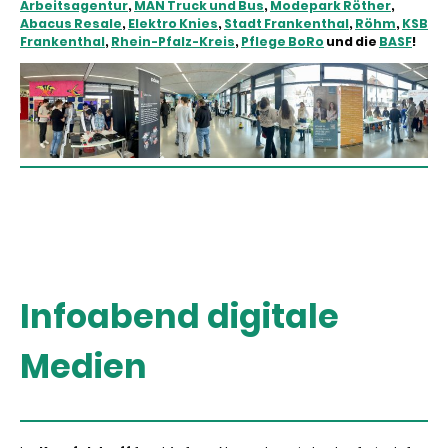
Arbeitsagentur
,
MAN Truck und Bus
,
Modepark Röther
,
Abacus Resale
,
Elektro Knies
,
Stadt Frankenthal
,
Röhm
,
KSB
Frankenthal
,
Rhein-Pfalz-Kreis
,
Pflege BoRo
und die
BASF
!
Infoabend digitale
Medien