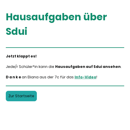
Hausaufgaben über
Sdui
Jetzt klappt es!
Jede/r Schüler*in kann die
Hausaufgaben auf Sdui ansehen
.
D a n k e
an Eliana aus der 7c für das
Info-Video
!
Zur Startseite