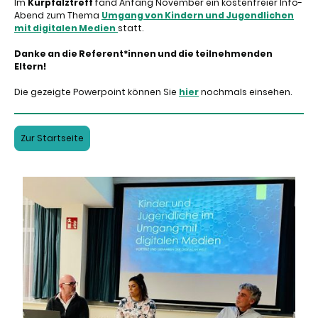
Im
Kurpfalztreff
fand Anfang November ein kostenfreier Info-
Abend zum Thema
Umgang von Kindern und Jugendlichen
mit digitalen Medien
statt.
Danke an die Referent*innen und die teilnehmenden
Eltern!
Die gezeigte Powerpoint können Sie
hier
nochmals einsehen.
Zur Startseite